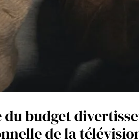
se du budget divertiss
nnelle de la télévisio