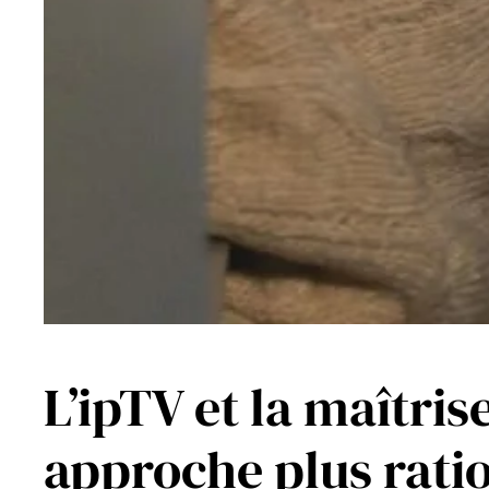
L’ipTV et la maîtri
approche plus ratio