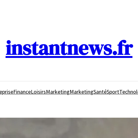
instantnews.fr
eprise
Finance
Loisirs
Marketing
Marketing
Santé
Sport
Technol