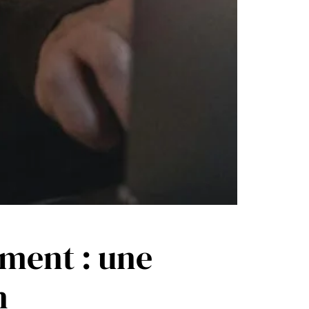
ement : une
n